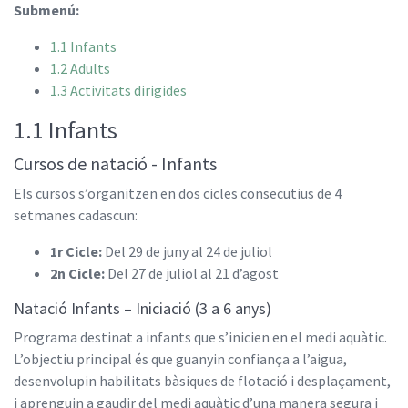
Submenú:
1.1 Infants
1.2 Adults
1.3 Activitats dirigides
1.1 Infants
Cursos de natació - Infants
Els cursos s’organitzen en dos cicles consecutius de 4
setmanes cadascun:
1r Cicle:
Del 29 de juny al 24 de juliol
2n Cicle:
Del 27 de juliol al 21 d’agost
Natació Infants – Iniciació (3 a 6 anys)
Programa destinat a infants que s’inicien en el medi aquàtic.
L’objectiu principal és que guanyin confiança a l’aigua,
desenvolupin habilitats bàsiques de flotació i desplaçament,
i aprenguin a gaudir del medi aquàtic d’una manera segura i